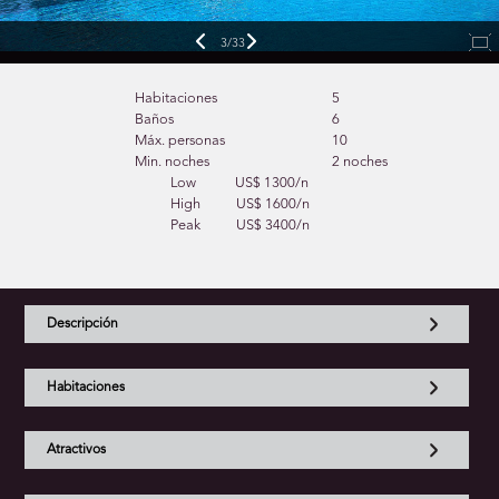
3/33
Habitaciones
5
Baños
6
Máx. personas
10
Min. noches
2 noches
Low
US$ 1300/n
High
US$ 1600/n
Peak
US$ 3400/n
Descripción
Habitaciones
Atractivos
Habitaciones