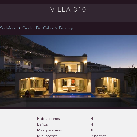
VILLA 310
Sudáfrica
Ciudad Del Cabo
Fresnaye
Habitaciones
4
Baños
4
Máx. personas
8
Min. noches
7 noches