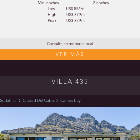
Min. noches
2 noches
Low
US$ 556/n
High
US$ 879/n
Peak
US$ 879/n
Consulte en moneda local
VER MÁS
VILLA 435
Sudáfrica
Ciudad Del Cabo
Camps Bay