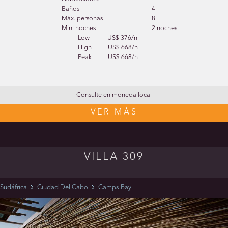
Baños
4
Máx. personas
8
Min. noches
2 noches
Low
US$ 376/n
High
US$ 668/n
Peak
US$ 668/n
Consulte en moneda local
VER MÁS
VILLA 309
Sudáfrica
Ciudad Del Cabo
Camps Bay