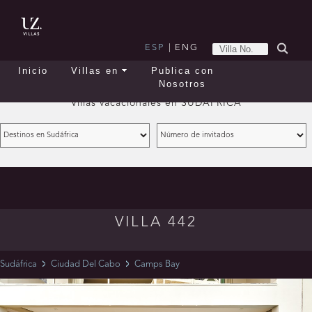
ESP
|
ENG
Inicio
Villas en
Publica con
Nosotros
Villas vacacionales en
SUDÁFRICA
VILLA 442
Sudáfrica
Ciudad Del Cabo
Camps Bay