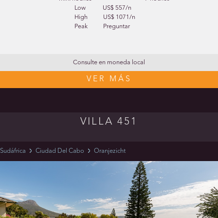
Low
US$ 557/n
High
US$ 1071/n
Peak
Preguntar
Consulte en moneda local
VER MÁS
VILLA 451
Sudáfrica
Ciudad Del Cabo
Oranjezicht