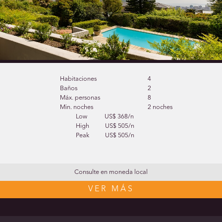
Habitaciones
4
Baños
2
Máx. personas
8
Min. noches
2 noches
Low
US$ 368/n
High
US$ 505/n
Peak
US$ 505/n
Consulte en moneda local
VER MÁS