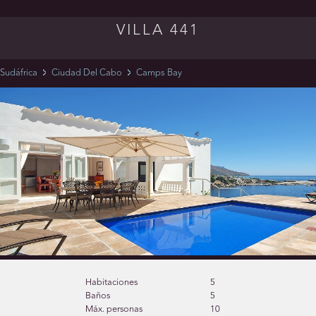
VILLA 441
Sudáfrica
Ciudad Del Cabo
Camps Bay
Habitaciones
5
Baños
5
Máx. personas
10