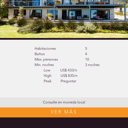
Habitaciones
5
Baños
4
Máx. personas
10
Min. noches
3 noches
Low
US$ 433/n
High
US$ 835/n
Peak
Preguntar
Consulte en moneda local
VER MÁS