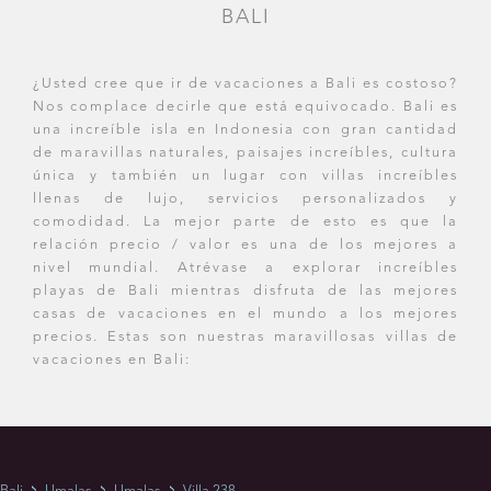
BALI
¿Usted cree que ir de vacaciones a Bali es costoso?
Nos complace decirle que está equivocado. Bali es
una increíble isla en Indonesia con gran cantidad
de maravillas naturales, paisajes increíbles, cultura
única y también un lugar con villas increíbles
llenas de lujo, servicios personalizados y
comodidad. La mejor parte de esto es que la
relación precio / valor es una de los mejores a
nivel mundial. Atrévase a explorar increíbles
playas de Bali mientras disfruta de las mejores
casas de vacaciones en el mundo a los mejores
precios. Estas son nuestras maravillosas villas de
vacaciones en Bali: