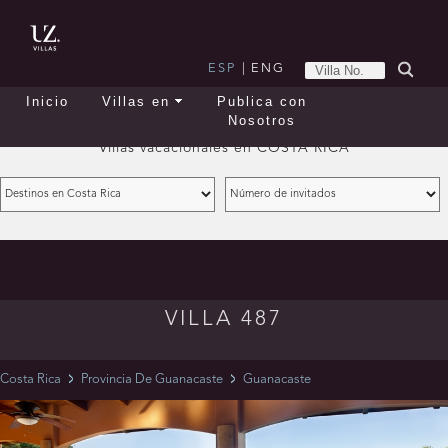
ESP
|
ENG
Inicio
Villas en
Publica con
Nosotros
Villas vacacionales en
COSTA RICA
VILLA 487
Costa Rica
Provincia De Guanacaste
Guanacaste