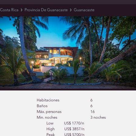
Costa Rica
Provincia De Guanacaste
Guanacaste
Habitaciones
6
Baños
6
Máx. personas
16
Min. noches
3 noches
Low
US$ 1770/n
High
US$ 3857/n
Peak
US$ 5700/n