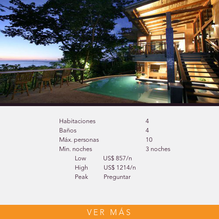
Habitaciones
4
Baños
4
Máx. personas
10
Min. noches
3 noches
Low
US$ 857/n
High
US$ 1214/n
Peak
Preguntar
VER MÁS