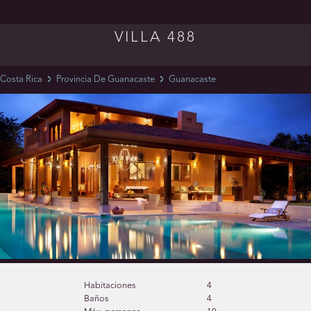
VILLA 488
Costa Rica
Provincia De Guanacaste
Guanacaste
Habitaciones
4
Baños
4