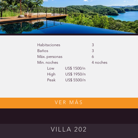
Habitaciones
3
Baños
3
Máx. personas
6
Min. noches
4 noches
Low
US$ 1500/n
High
US$ 1950/n
Peak
US$ 5500/n
VER MÁS
VILLA 202