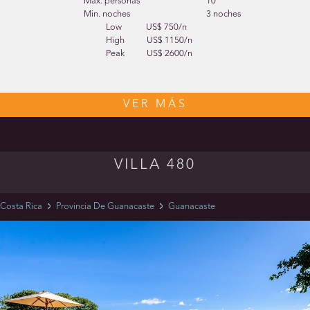
Máx. personas
10
Min. noches
3 noches
Low
US$ 750/n
High
US$ 1150/n
Peak
US$ 2600/n
VER MÁS
VILLA 480
Costa Rica
Provincia De Guanacaste
Guanacaste