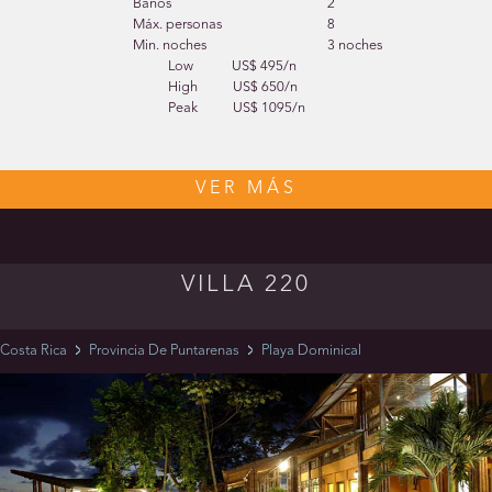
Baños
2
Máx. personas
8
Min. noches
3 noches
Low
US$ 495/n
High
US$ 650/n
Peak
US$ 1095/n
VER MÁS
VILLA 220
Costa Rica
Provincia De Puntarenas
Playa Dominical