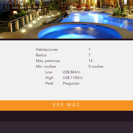
Habitaciones
7
Baños
7
Máx. personas
14
Min. noches
5 noches
Low
US$ 864/n
High
US$ 1104/n
Peak
Preguntar
VER MÁS