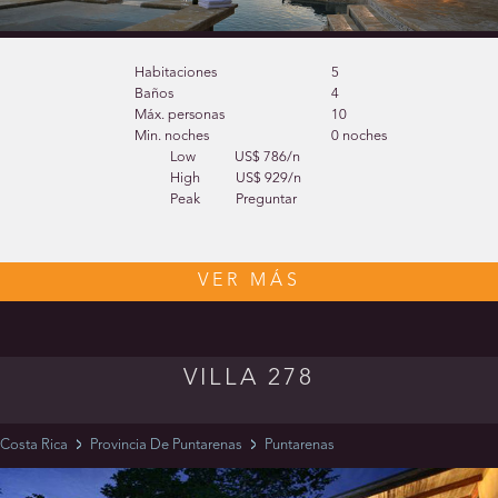
Habitaciones
5
Baños
4
Máx. personas
10
Min. noches
0 noches
Low
US$ 786/n
High
US$ 929/n
Peak
Preguntar
VER MÁS
VILLA 278
Costa Rica
Provincia De Puntarenas
Puntarenas